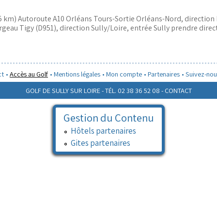
25 km) Autoroute A10 Orléans Tours-Sortie Orléans-Nord, direction 
rgeau Tigy (D951), direction Sully/Loire, entrée Sully prendre direct
ct
Accès au Golf
Mentions légales
Mon compte
Partenaires
Suivez-nou
GOLF DE SULLY SUR LOIRE - TÉL. 02 38 36 52 08 -
CONTACT
Gestion du Contenu
Hôtels partenaires
Gites partenaires