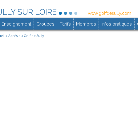
Aller
ULLY SUR LOIRE
www.golfdesully.com
au
Enseignement
Groupes
contenu
Tarifs
Membres
Infos pratiques
principal
eil
» Accès au Golf de Sully
y